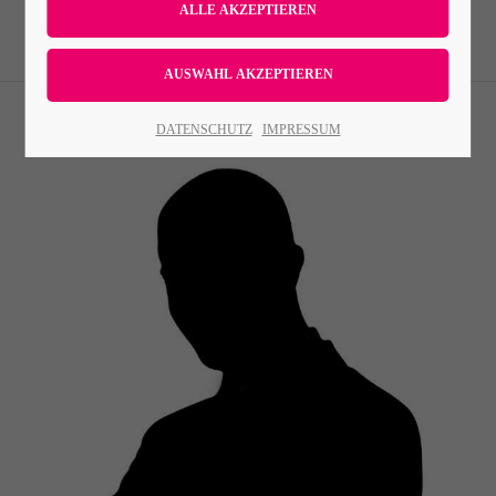
Lorem ipsum dolor sit amet:
24h
DATENSCHUTZ
IMPRESSUM
/ 365days
We offer support for our customers
Mon - Fri 8:00am - 5:00pm
(GMT +1)
Get in touch
Cybersteel Inc.
376-293 City Road, Suite 600
San Francisco, CA 94102
Have any questions?