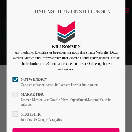
Menu
DATENSCHUTZEINSTELLUNGEN
Login
Benutzername
WILLKOMMEN
Als moderner Dienstleister betreiben wir auch eine smarte Webseite. Dazu
Passwort
werden Medien und Informationen über externe Dienstleister geladen. Einige
sind erforderlich, während andere helfen, unser Onlineangebot zu
verbessern.
NOTWENDIG*
Teaserbox
Angemeldet bleiben
Cookies zulassen damit die Website korrekt funktioniert
MARKETING
Externe Medien wie Google Maps, OpenStreetMap und Youtube
Lorem ipsum dolor sit amet, consectetuer
zulassen
Anmelden
adipiscing elit. Aenean commodo ligula eget
STATISTIK
Register
|
Lost your password?
Jobbörse & Google Analytics
dolor. Aenean massa.
Support