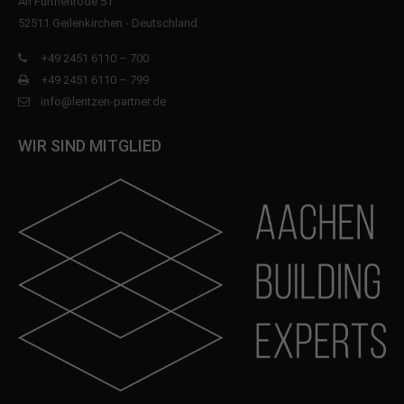
An Fürthenrode 51
52511 Geilenkirchen - Deutschland
+49 2451 6110 – 700
+49 2451 6110 – 799
info@lentzen-partner.de
WIR SIND MITGLIED