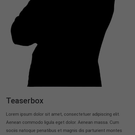
+44 1234 567 890
Drop us a line
info@yourdomain.com
About us
Lorem ipsum dolor sit amet, consectetuer
adipiscing elit.
Aenean commodo ligula eget dolor. Aenean massa.
Cum sociis natoque penatibus et magnis dis
parturient montes, nascetur ridiculus mus. Donec
quam felis, ultricies nec.
Teaserbox
Lorem ipsum dolor sit amet, consectetuer adipiscing elit.
Aenean commodo ligula eget dolor. Aenean massa. Cum
sociis natoque penatibus et magnis dis parturient montes