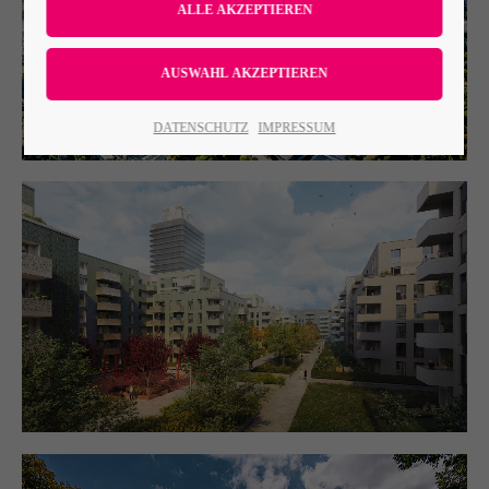
Lorem ipsum dolor sit amet:
24h
DATENSCHUTZ
IMPRESSUM
/ 365days
We offer support for our customers
Mon - Fri 8:00am - 5:00pm
(GMT +1)
Get in touch
Cybersteel Inc.
376-293 City Road, Suite 600
San Francisco, CA 94102
Have any questions?