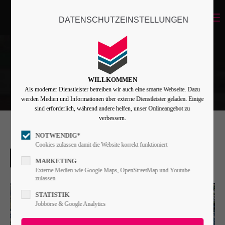
Menu
DATENSCHUTZEINSTELLUNGEN
Login
Benutzername
WILLKOMMEN
Als moderner Dienstleister betreiben wir auch eine smarte Webseite. Dazu
Passwort
werden Medien und Informationen über externe Dienstleister geladen. Einige
sind erforderlich, während andere helfen, unser Onlineangebot zu
verbessern.
NOTWENDIG*
Angemeldet bleiben
Cookies zulassen damit die Website korrekt funktioniert
MARKETING
Externe Medien wie Google Maps, OpenStreetMap und Youtube
zulassen
Anmelden
STATISTIK
Register
|
Lost your password?
Jobbörse & Google Analytics
Support