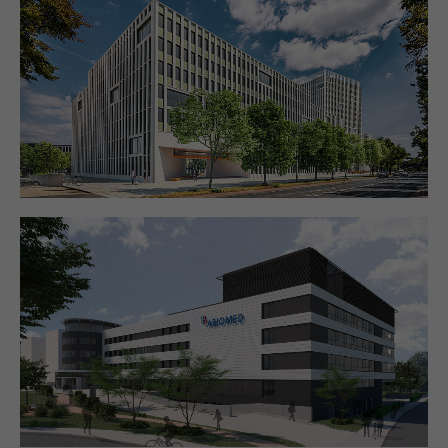
+44 1234 567 890
Drop us a line
info@yourdomain.com
About us
Lorem ipsum dolor sit amet, consectetuer
adipiscing elit.
Aenean commodo ligula eget dolor. Aenean massa.
Cum sociis natoque penatibus et magnis dis
parturient montes, nascetur ridiculus mus. Donec
quam felis, ultricies nec.