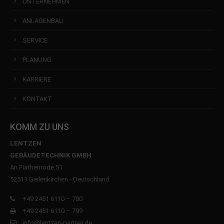
UNTERNEHMEN
ANLAGENBAU
SERVICE
PLANUNG
KARRIERE
KONTAKT
KOMM ZU UNS
LENTZEN
GEBÄUDETECHNIK GMBH
An Fürthenrode 51
52511 Geilenkirchen - Deutschland
+49 2451 6110 – 700
+49 2451 6110 – 799
info@lentzen-partner.de