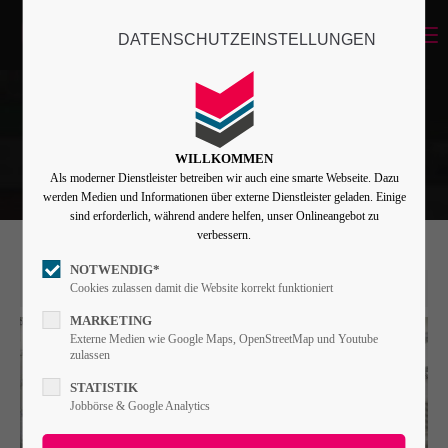
Menu
DATENSCHUTZEINSTELLUNGEN
Login
Benutzername
WILLKOMMEN
Als moderner Dienstleister betreiben wir auch eine smarte Webseite. Dazu
Passwort
werden Medien und Informationen über externe Dienstleister geladen. Einige
sind erforderlich, während andere helfen, unser Onlineangebot zu
verbessern.
NOTWENDIG*
Angemeldet bleiben
10. Jul 2026
Cookies zulassen damit die Website korrekt funktioniert
MARKETING
Externe Medien wie Google Maps, OpenStreetMap und Youtube
zulassen
Anmelden
STATISTIK
Register
|
Lost your password?
Jobbörse & Google Analytics
Support