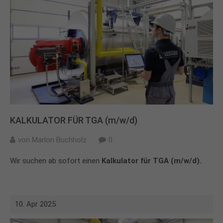
+44 1234 567 890
Drop us a line
info@yourdomain.com
About us
Lorem ipsum dolor sit amet, consectetuer
adipiscing elit.
Aenean commodo ligula eget dolor. Aenean massa.
KALKULATOR FÜR TGA (m/w/d)
Cum sociis natoque penatibus et magnis dis
parturient montes, nascetur ridiculus mus. Donec
von
Marlon Buchholz
0
quam felis, ultricies nec.
Wir suchen ab sofort einen
Kalkulator für TGA (m/w/d).
10. Apr 2025