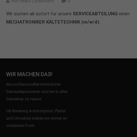
von
Heiko Lindemann
0
Wir suchen ab sofort für unsere
SERVICEABTEILUNG
einen
MECHATRONIKER KÄLTETECHNIK (m/w/d).
WIR MACHEN DAS!
Als professioneller technischer
Gebäudeausstatter sind wir in allen
Gewerken zu Hause.
Ob Beratung & Konzeption, Planer
und Umsetzer stehen wir immer an
vorderster Front.