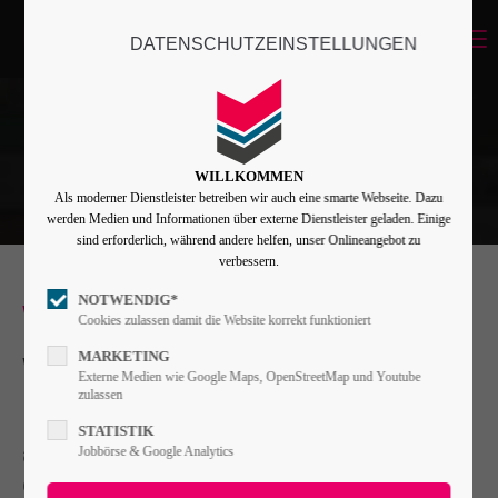
Menu
DATENSCHUTZEINSTELLUNGEN
Login
Benutzername
WILLKOMMEN
Als moderner Dienstleister betreiben wir auch eine smarte Webseite. Dazu
Passwort
werden Medien und Informationen über externe Dienstleister geladen. Einige
sind erforderlich, während andere helfen, unser Onlineangebot zu
verbessern.
NOTWENDIG*
Why Choose Us?
Angemeldet bleiben
Cookies zulassen damit die Website korrekt funktioniert
MARKETING
We Boost Your Business
Externe Medien wie Google Maps, OpenStreetMap und Youtube
zulassen
Anmelden
Lorem ipsum dolor sit amet, consectetuer
STATISTIK
Register
|
Lost your password?
adipiscing elit. Aenean commodo ligula eget
Jobbörse & Google Analytics
dolor. Aenean massa. Cum sociis natoque
Support