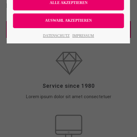
penatibus et magnis.
Lorem ipsum dolor sit amet:
Read more
24h
DATENSCHUTZ
IMPRESSUM
/ 365days
We offer support for our customers
Mon - Fri 8:00am - 5:00pm
(GMT +1)
Service since 1980
Get in touch
Lorem ipsum dolor sit amet consectetuer
Cybersteel Inc.
376-293 City Road, Suite 600
San Francisco, CA 94102
Have any questions?