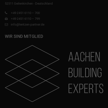
52511 Geilenkirchen - Deutschland
+49 2451 6110 – 700
+49 2451 6110 – 799
info@lentzen-partner.de
WIR SIND MITGLIED