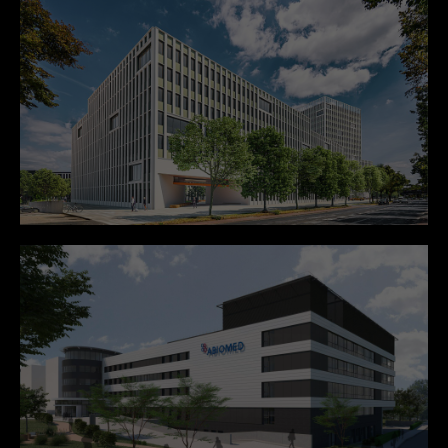
+44 1234 567 890
Drop us a line
info@yourdomain.com
About us
Lorem ipsum dolor sit amet, consectetuer
adipiscing elit.
Aenean commodo ligula eget dolor. Aenean massa.
Cum sociis natoque penatibus et magnis dis
parturient montes, nascetur ridiculus mus. Donec
quam felis, ultricies nec.