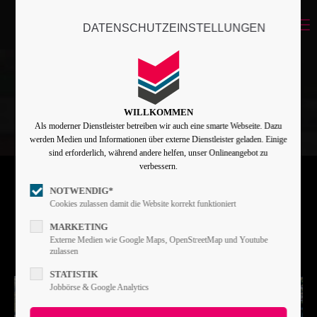
Menu
DATENSCHUTZEINSTELLUNGEN
Login
Benutzername
WILLKOMMEN
Als moderner Dienstleister betreiben wir auch eine smarte Webseite. Dazu
Passwort
werden Medien und Informationen über externe Dienstleister geladen. Einige
sind erforderlich, während andere helfen, unser Onlineangebot zu
verbessern.
NOTWENDIG*
Angemeldet bleiben
Cookies zulassen damit die Website korrekt funktioniert
MARKETING
Externe Medien wie Google Maps, OpenStreetMap und Youtube
zulassen
Anmelden
STATISTIK
Register
|
Lost your password?
Jobbörse & Google Analytics
Support