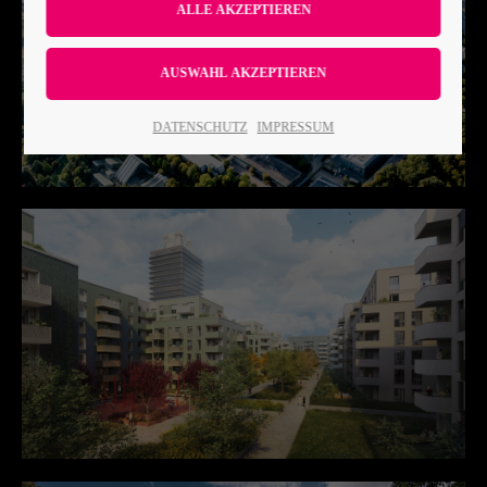
Lorem ipsum dolor sit amet:
24h
DATENSCHUTZ
IMPRESSUM
/ 365days
We offer support for our customers
Mon - Fri 8:00am - 5:00pm
(GMT +1)
Get in touch
Cybersteel Inc.
376-293 City Road, Suite 600
San Francisco, CA 94102
Have any questions?