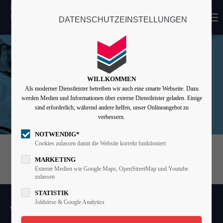
MENU
DATENSCHUTZEINSTELLUNGEN
Login
Benutzername
WILLKOMMEN
Als moderner Dienstleister betreiben wir auch eine smarte Webseite. Dazu
Passwort
werden Medien und Informationen über externe Dienstleister geladen. Einige
sind erforderlich, während andere helfen, unser Onlineangebot zu
verbessern.
NOTWENDIG*
Angemeldet bleiben
Cookies zulassen damit die Website korrekt funktioniert
MARKETING
Externe Medien wie Google Maps, OpenStreetMap und Youtube
zulassen
Anmelden
STATISTIK
Register
|
Lost your password?
Jobbörse & Google Analytics
WIR MACHEN DAS!
Support