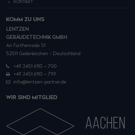
KONTAKT
Have any questions?
+44 1234 567 890
KOMM ZU UNS
Drop us a line
LENTZEN
info@yourdomain.com
GEBÄUDETECHNIK GMBH
An Fürthenrode 51
About us
52511 Geilenkirchen - Deutschland
Lorem ipsum dolor sit amet, consectetuer
+49 2451 6110 – 700
adipiscing elit.
+49 2451 6110 – 799
Aenean commodo ligula eget dolor. Aenean
info@lentzen-partner.de
massa. Cum sociis natoque penatibus et magnis
WIR SIND MITGLIED
dis parturient montes, nascetur ridiculus mus.
Donec quam felis, ultricies nec.