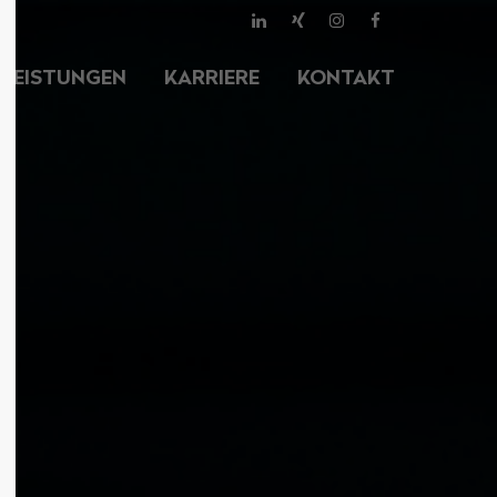
About us
LEISTUNGEN
KARRIERE
KONTAKT
Lorem ipsum dolor sit amet,
00
consectetuer adipiscing elit.
Aenean commodo ligula eget dolor.
Aenean massa. Cum sociis natoque
penatibus et magnis dis parturient
montes, nascetur ridiculus mus.
Donec quam felis, ultricies nec.