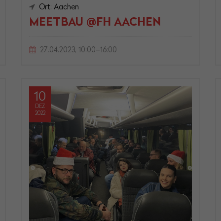
Ort: Aachen
MEETBAU @FH AACHEN
27.04.2023, 10:00–16:00
10
DEZ
2022