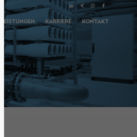
About us
LEISTUNGEN
KARRIERE
KONTAKT
Lorem ipsum dolor sit amet,
00
consectetuer adipiscing elit.
Aenean commodo ligula eget dolor.
Aenean massa. Cum sociis natoque
penatibus et magnis dis parturient
montes, nascetur ridiculus mus.
Donec quam felis, ultricies nec.