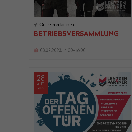
Ort: Geilenkirchen
BETRIEBSVERSAMMLUNG
03.02.2023, 14:00–16:00
28
AUG
2022