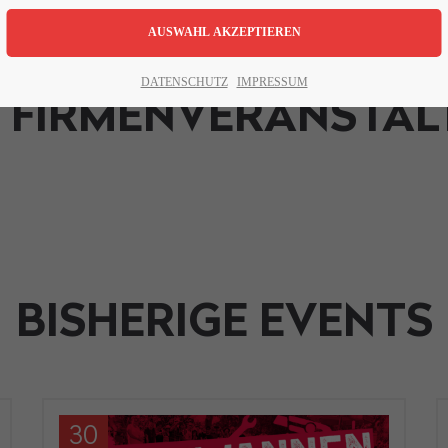
TEAMBUILDING
EVENTS
DATENSCHUTZ
IMPRESSUM
 FIRMENVERANSTA
BISHERIGE EVENTS
30