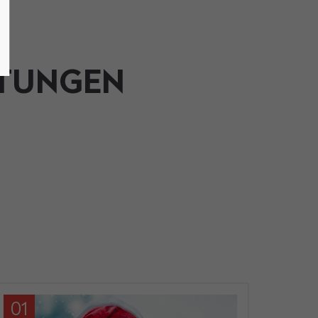
LTUNGEN
01