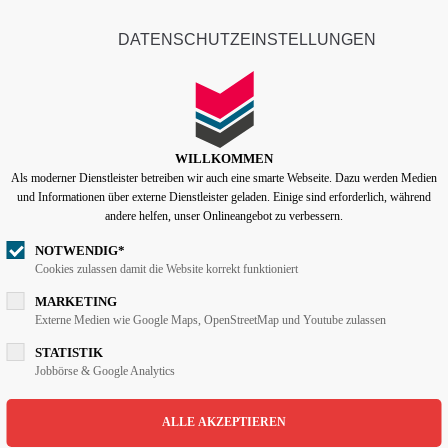
info@lentzen-partner.de
DATENSCHUTZEINSTELLUNGEN
ort
Get in touch
START
UNTERNEHMEN
psum dolor sit amet:
Cybersteel Inc.
376-293 City Road, Suite 6
WILLKOMMEN
San Francisco, CA 94102
Als moderner Dienstleister betreiben wir auch eine smarte Webseite. Dazu werden Medien
4h
und Informationen über externe Dienstleister geladen. Einige sind erforderlich, während
/ 365days
andere helfen, unser Onlineangebot zu verbessern.
Have any questions?
+44 1234 567 890
NOTWENDIG*
Cookies zulassen damit die Website korrekt funktioniert
Drop us a line
MARKETING
 support for our customers
info@yourdomain.com
Externe Medien wie Google Maps, OpenStreetMap und Youtube zulassen
i 8:00am - 5:00pm
(GMT +1)
STATISTIK
Jobbörse & Google Analytics