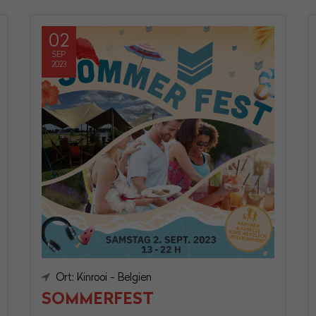
02
SEP
2023
Ort: Kinrooi - Belgien
SOMMERFEST