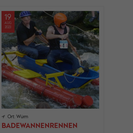
19
AUG
2023
Ort: Würm
BADEWANNENRENNEN