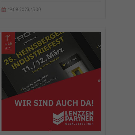
19.08.2023, 15:00
11
MÄR
2023